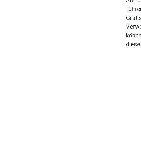
Auf
L
führe
Grati
Verwe
könne
diese