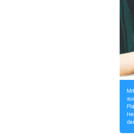
Mit
au
Plä
He
den