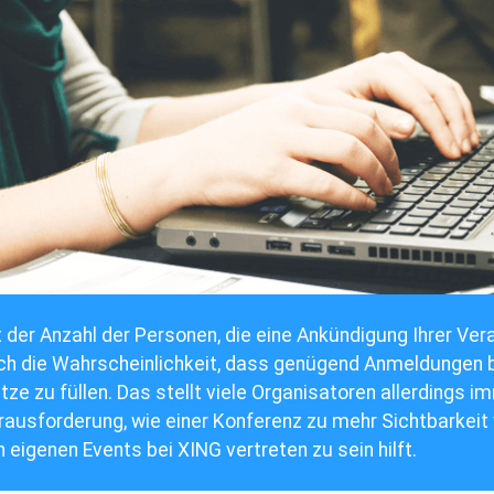
 der Anzahl der Personen, die eine Ankündigung Ihrer Ver
ch die Wahrscheinlichkeit, dass genügend Anmeldungen be
tze zu füllen. Das stellt viele Organisatoren allerdings i
rausforderung, wie einer Konferenz zu mehr Sichtbarkeit 
 eigenen Events bei XING vertreten zu sein hilft.