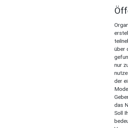
Öff
Organ
erste
teiln
über 
gefun
nur z
nutze
der e
Moder
Geben
das N
Soll 
bedeu