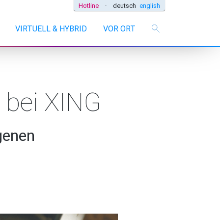
Hotline
·
deutsch
english
VIRTUELL & HYBRID
VOR ORT
s bei XING
genen