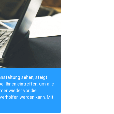
anstaltung sehen, steigt
i Ihnen eintreffen, um alle
mmer wieder vor die
verholfen werden kann. Mit