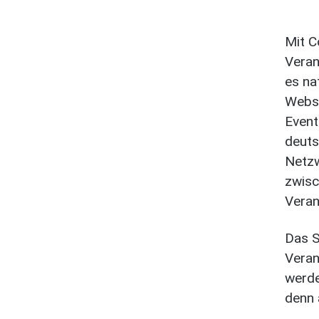
Mit C
Veran
es na
Websi
Event
deuts
Netz
zwisc
Veran
Das S
Veran
werde
denn 