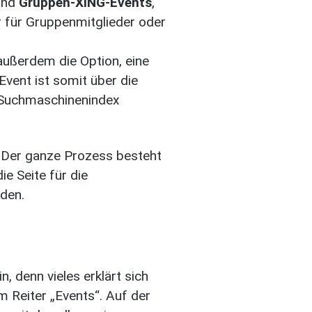
sind
Gruppen-XING-Events
,
r für Gruppenmitglieder oder
 außerdem die Option, eine
Event ist somit über die
n Suchmaschinenindex
l. Der ganze Prozess besteht
e Seite für die
aden.
, denn vieles erklärt sich
im Reiter „Events“. Auf der