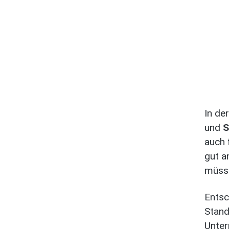
In de
und
S
auch 
gut a
müsse
Entsc
Stand
Unter