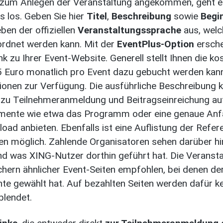
 zum Anlegen der Veranstaltung angekommen, geht e
ls los. Geben Sie hier
Titel
,
Beschreibung
sowie
Begi
eben der offiziellen
Veranstaltungssprache
aus, wel
rdnet werden kann. Mit der
EventPlus-Option
ersche
ink zu Ihrer Event-Website. Generell stellt Ihnen die ko
5 Euro monatlich pro Event dazu gebucht werden kann
ionen zur Verfügung. Die ausführliche Beschreibung 
 zu Teilnehmeranmeldung und Beitragseinreichung au
ente wie etwa das Programm oder eine genaue Anf
oad anbieten. Ebenfalls ist eine Auflistung der Refe
len möglich. Zahlende Organisatoren sehen darüber hi
nd was XING-Nutzer dorthin geführt hat. Die Veranst
hern ähnlicher Event-Seiten empfohlen, bei denen der
nte gewählt hat. Auf bezahlten Seiten werden dafür k
blendet.