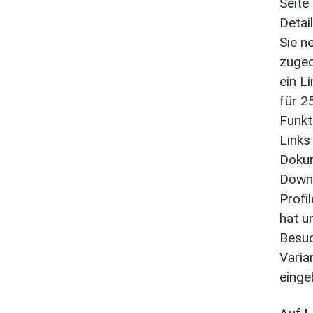
Seite
Detai
Sie n
zugeo
ein L
für 2
Funkt
Links
Dokum
Downl
Profi
hat u
Besuc
Varia
einge