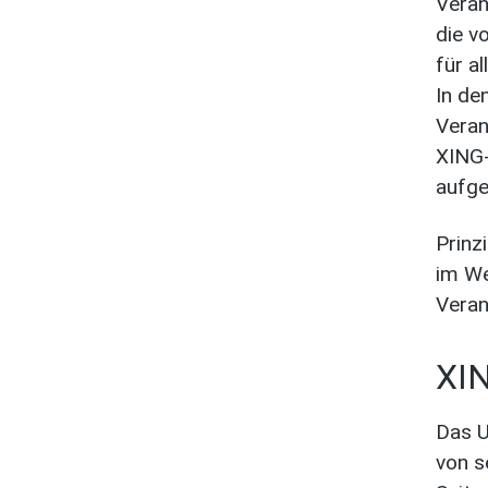
Veran
die v
für al
In de
Veran
XING-
aufg
Prinz
im We
Veran
XIN
Das U
von s