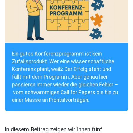
Ein gutes Konferenzprogramm ist kein
Zufallsprodukt. Wer eine wissenschaftliche
Konferenz plant, weiß: Der Erfolg steht und
fällt mit dem Programm. Aber genau hier
passieren immer wieder die gleichen Fehler –
vom schwammigen Call for Papers bis hin zu
einer Masse an Frontalvorträgen.
In diesem Beitrag zeigen wir Ihnen fünf