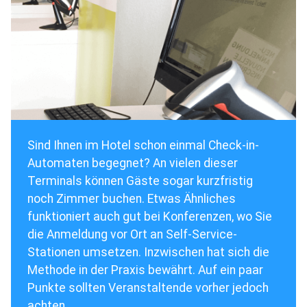
Sind Ihnen im Hotel schon einmal Check-in-
Automaten begegnet? An vielen dieser
Terminals können Gäste sogar kurzfristig
noch Zimmer buchen. Etwas Ähnliches
funktioniert auch gut bei Konferenzen, wo Sie
die Anmeldung vor Ort an Self-Service-
Stationen umsetzen. Inzwischen hat sich die
Methode in der Praxis bewährt. Auf ein paar
Punkte sollten Veranstaltende vorher jedoch
achten.