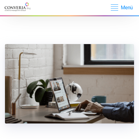
Menü
Converia –
Conference
Management
Software