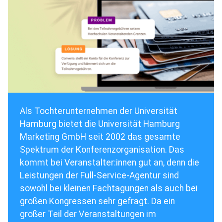
Als Tochterunternehmen der Universität
Hamburg bietet die Universität Hamburg
Marketing GmbH seit 2002 das gesamte
Spektrum der Konferenzorganisation. Das
kommt bei Veranstalter:innen gut an, denn die
Leistungen der Full-Service-Agentur sind
sowohl bei kleinen Fachtagungen als auch bei
großen Kongressen sehr gefragt. Da ein
großer Teil der Veranstaltungen im