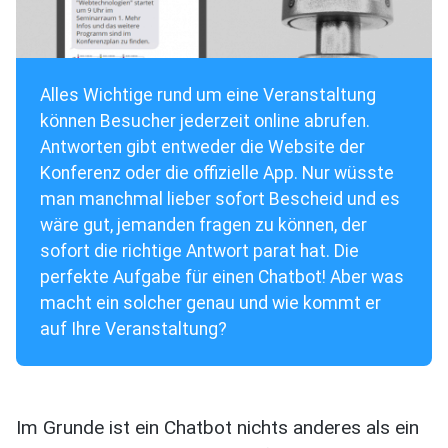
Alles Wichtige rund um eine Veranstaltung
können Besucher jederzeit online abrufen.
Antworten gibt entweder die Website der
Konferenz oder die offizielle App. Nur wüsste
man manchmal lieber sofort Bescheid und es
wäre gut, jemanden fragen zu können, der
sofort die richtige Antwort parat hat. Die
perfekte Aufgabe für einen Chatbot! Aber was
macht ein solcher genau und wie kommt er
auf Ihre Veranstaltung?
Im Grunde ist ein Chatbot nichts anderes als ein